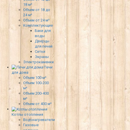
18 м³
Объем от 18 до
24 м³
Объем от 24 м³
Комплектующие
Баки для
воды
Дверцы
для печей
Сетки
Экраны
Электрокаменки
Печи
для дома
Объем 100 м³
Объем 100-200
м³
Объем 200-400
м³
Объем от 400 м³
Котлы отопления
Водонагреватели
Газовые