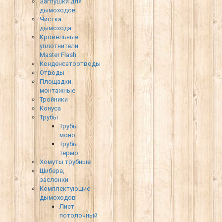
Заглушки для
дымоходов
Чистка
дымохода
Кровельные
уплотнители
Master Flash
Конденсатоотводы
Отводы
Площадки
монтажные
Тройники
Конуса
Трубы
Трубы
моно
Трубы
термо
Хомуты трубные
Шибера,
заслонки
Комплектующие
дымоходов
Лист
потолочный