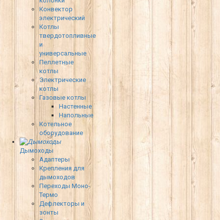
колонки
Конвектор
электрический
Котлы
твердотопливные
и
универсальные
Пеллетные
котлы
Электрические
котлы
Газовые котлы
Настенные
Напольные
Котельное
оборудование
Дымоходы
Адаптеры
Крепления для
дымоходов
Переходы Моно-
Термо
Дефлекторы и
зонты