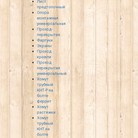
Лист
предтопочный
Опора
монтажная
универсальная
Проход-
перекрытие
Фартуки
Экраны
Проход
кровли
Проход
перекрытия
универсальный
Хомут
трубный
КНТ-Р на
болте
феррит
Хомут
растяжки
Хомут
трубный
КНТ на
болте