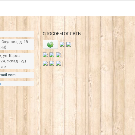
СПОСОБЫ ОПЛАТЫ
. Окулова, д. 18
ачи)
и, ул. Карла
124, склад 12Д
чаг»
mail.com
6