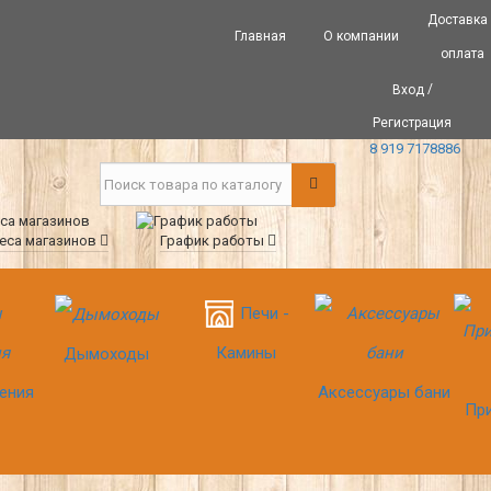
Доставка
Главная
О компании
оплата
/
Вход
Регистрация
8 919 7178886
еса магазинов
График работы
Печи -
Камины
Дымоходы
ения
Аксессуары бани
Пр