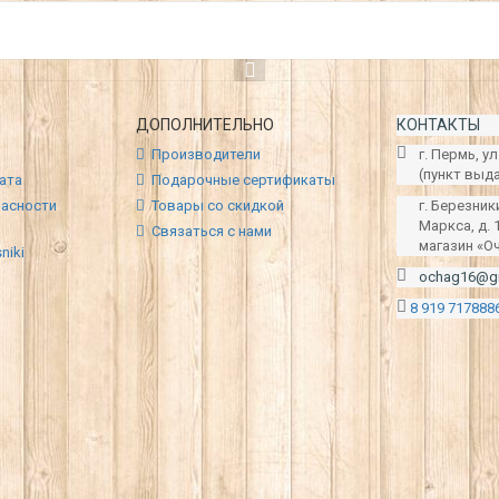
ДОПОЛНИТЕЛЬНО
КОНТАКТЫ
Производители
г. Пермь, ул
(пункт выд
ата
Подарочные сертификаты
пасности
Товары со скидкой
г. Березник
Маркса, д. 
Связаться с нами
магазин «О
ochag16@g
8 919 717888