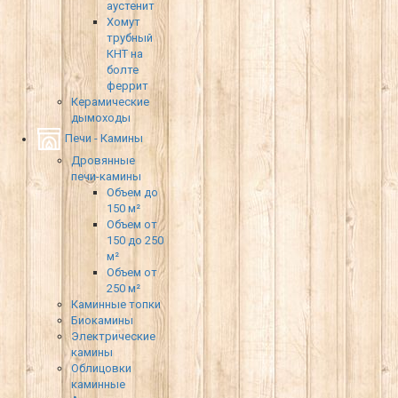
аустенит
Хомут
трубный
КНТ на
болте
феррит
Керамические
дымоходы
Печи - Камины
Дровянные
печи-камины
Объем до
150 м²
Объем от
150 до 250
м²
Объем от
250 м²
Каминные топки
Биокамины
Электрические
камины
Облицовки
каминные