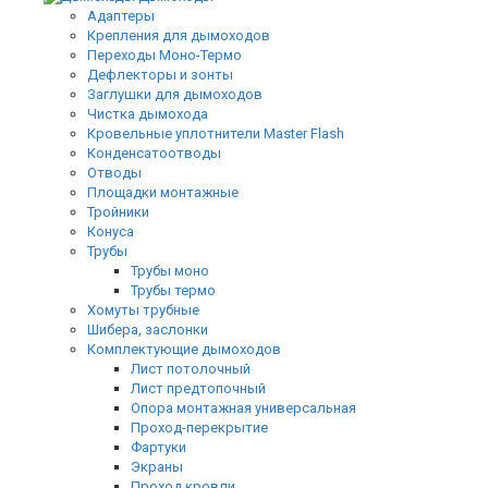
Адаптеры
Крепления для дымоходов
Переходы Моно-Термо
Дефлекторы и зонты
Заглушки для дымоходов
Чистка дымохода
Кровельные уплотнители Master Flash
Конденсатоотводы
Отводы
Площадки монтажные
Тройники
Конуса
Трубы
Трубы моно
Трубы термо
Хомуты трубные
Шибера, заслонки
Комплектующие дымоходов
Лист потолочный
Лист предтопочный
Опора монтажная универсальная
Проход-перекрытие
Фартуки
Экраны
Проход кровли