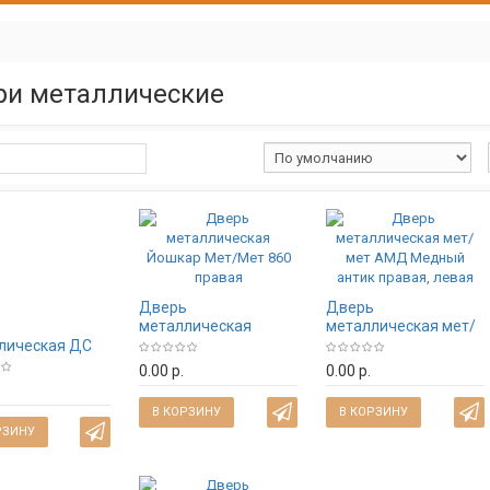
ри металлические
Дверь
Дверь
металлическая
металлическая мет/
ь
Йошкар Мет/Мет 860
мет АМД Медный
лическая ДС
правая
антик правая, левая
 Италия Белое
0.00 р.
0.00 р.
, темная (960,
равая, левая
В КОРЗИНУ
В КОРЗИНУ
РЗИНУ