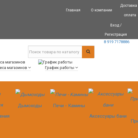
Доставка
Главная
О компании
оплата
/
Вход
Регистрация
8 919 7178886
еса магазинов
График работы
Дымоходы
Печи - Камины
ения
Аксессуары бани
Пр