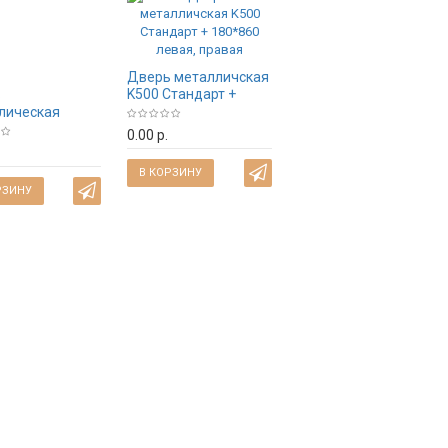
Дверь металличская
K500 Стандарт +
ь
180*860 левая,
лическая
правая
й шелк/
0.00 р.
ты/ венге,
60 мм, левая,
В КОРЗИНУ
я.
РЗИНУ