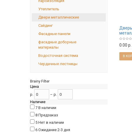
пароизоляция
Утеплитель
Двери металлические
Сайдинг
Двер
метал
Фасадные панели
Черны
фасадные доборные
квадра
0.00 р.
материалы
860, 9
права
Водосточная система
В КО
Чердачные лестницы
Brainy Filter
Цена
р.
–
р.
Наличие
7
В наличии
8
Предзаказ
5
Нет в наличии
6
Ожидание 2-3 дня