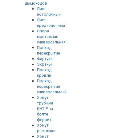
дымоходов
Лист
потолочный
Лист
предтопочный
Опора
монтажная
универсальная
Проход-
перекрытие
Фартуки
Экраны
Проход
кровли
Проход
перекрытия
универсальный
Хомут
трубный
КНТ-Р на
болте
феррит
Хомут
растяжки
Хомут